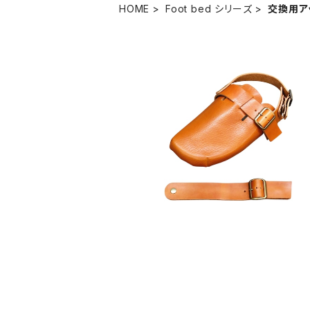
HOME
Foot bed シリーズ
交換用ア
交換用アッパー ２way変身フットベッドサン
ダル 『Foot bed シリーズ』
¥11,800