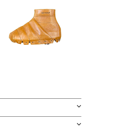
パー フットベッドウィンターブー
ツ【Ｈａｍ】『Foot bed シリーズ』
¥15,800