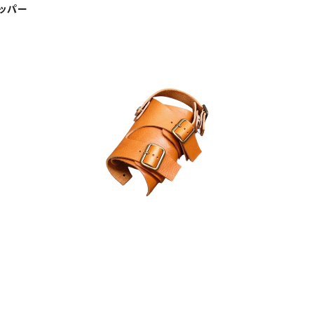
ッパー
交換用アッパー ４way変身フットベッドサン
交
ダル 『Foot bed シリーズ』
¥11,800