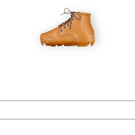
交換用アッパー フットベッドブーツ『Foot be
交換用アッ
d シリーズ』
¥15,800