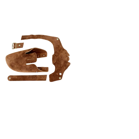
換用アッパー フットベッドシューズ＆サン
ダル『Foot bed シリーズ』
¥13,800