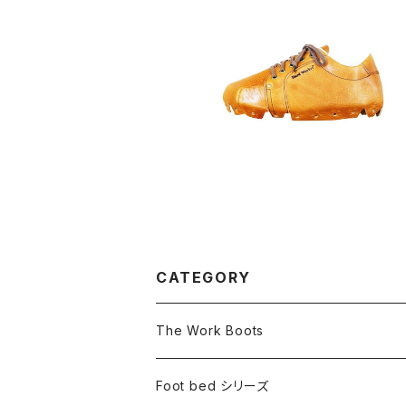
交換用アッパー フットベッドスニーカー【Bre
ad】『Foot bed シリーズ』
¥15,800
CATEGORY
The Work Boots
ブーツ
Foot bed シリーズ