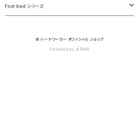
ブーツ
Foot bed シリーズ
交換用ソール
フットベッドサンダル
© ハードワーカー オフィシャル ショップ
交換用アッパー
フットベッドシューズ＆サンダル
Powered by
カスタムパーツ
フットベッドスニーカー
フットベッドブーツ
組み立てキット
交換用ソール
交換用アッパー