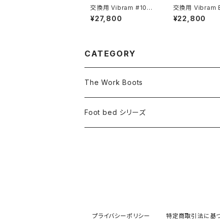
交換用 Vibram #100
交換用 Vibram 
『The Work Boots』
ole『The Work
¥27,800
¥22,800
s』
CATEGORY
The Work Boots
ブーツ
Foot bed シリーズ
交換用ソール
フットベッドサンダル
交換用アッパー
フットベッドシューズ＆サンダル
カスタムパーツ
フットベッドスニーカー
プライバシーポリシー
特定商取引法に基