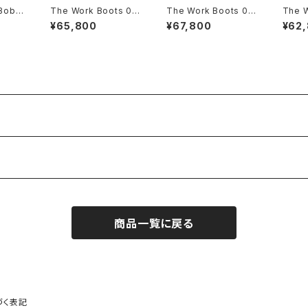
Bob s
The Work Boots 00
The Work Boots 00
The 
 Boot
3 モックトゥ クロム
2 カントリーブーツ
1 ク
¥65,800
¥67,800
¥62
エクセルレザー ４col
クロムエクセルレザ
ー【ブ
ors
ー ４colors
商品一覧に戻る
づく表記