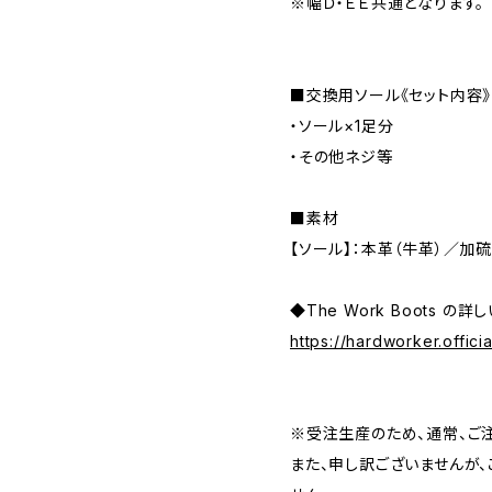
※幅Ｄ・ＥＥ共通となります。
■交換用ソール《セット内容》
・ソール×1足分
・その他ネジ等
■素材
【ソール】：本革（牛革）／加
◆The Work Boots の
https://hardworker.offic
※受注生産のため、通常、ご
また、申し訳ございませんが