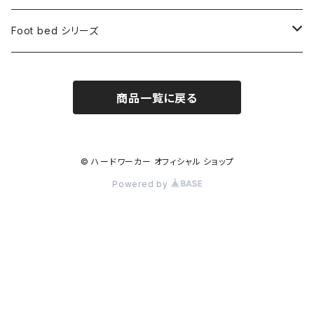
ブーツ
Foot bed シリーズ
交換用ソール
フットベッドサンダル
商品一覧に戻る
交換用アッパー
フットベッドシューズ＆サンダル
カスタムパーツ
フットベッドスニーカー
© ハードワーカー オフィシャル ショップ
Powered by
フットベッドブーツ
組み立てキット
交換用ソール