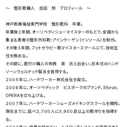
～ 整形靴職人 吉田 努 プロフィール ～
神戸医療福祉専門学校 整形靴科 卒業。
卒業後２年間、オーソペディシューマイスターのもとで、全国から
集まる患者の整形外科靴・アインラーゲン（インソール）を制作。
その後３年間、フットセラピー靴マイスタースクールにて、技術主
任を務める。
その間に、底付け職人の寺西 貢 氏と出会い、日本式のハンド
ソーンウェルテッド製法を習得する。
２００５年に、ハードワーカー株式会社を設立。
２００６年に、オーソペディック ビスポークのブランド、Sforzo．
OPERAを立ち上げる。
２００７年に、ハードワーカーシューズメイキングスクールを開校。
現在までに、延べ２,７００人に３,９００足以上の靴作りを指導す
る。