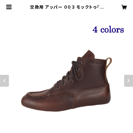
交換用 アッパー ００３ モックトゥ『T
he Work Boots』 | ハードワーカー
オフィシャル ショップ