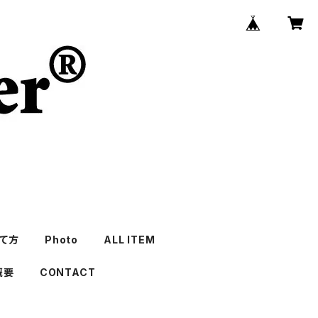
て方
Photo
ALL ITEM
概要
CONTACT