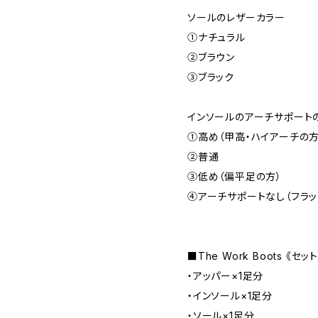
ソールのレザーカラー
①ナチュラル
②ブラウン
③ブラック
インソールのアーチサポート
①高め（甲高・ハイアーチの方
②普通
③低め（偏平足の方）
④アーチサポートなし（フラッ
■The Work Boots 《セッ
・アッパー×1足分
・インソール×1足分
・ソール×1足分