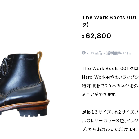
The Work Boots
ク】
62,800
¥
この商品は
送料無料
です。
The Work Boots 00
Hard Worker®のフラッ
特許技術で２０本のネジを外
ることができます。
足長１３サイズ、幅２サイズ、
ルのレザーカラー３色、イン
プ、からお選びいただけます。