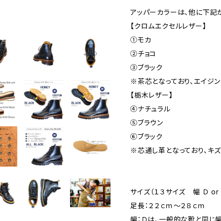
アッパーカラーは、他に下記
【クロムエクセルレザー】
①モカ
②チョコ
③ブラック
※茶芯となっており、エイジン
【栃木レザー】
④ナチュラル
➄ブラウン
⑥ブラック
※芯通し革となっており、キズ
サイズ（１３サイズ 幅 Ｄ o
足長：２２ｃｍ～２８ｃｍ
幅：Ｄは、一般的な靴と同じ幅