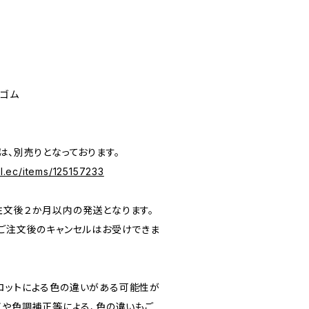
硫ゴム
は、別売りとなっております。
al.ec/items/125157233
注文後２か月以内の発送となります。
、ご注文後のキャンセルはお受けできま
ロットによる色の違いがある可能性が
イや色調補正等による、色の違いもご