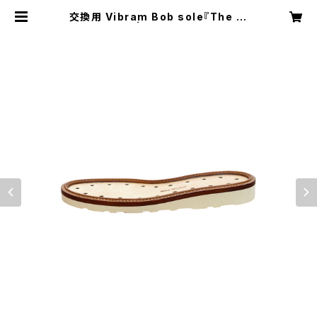
交換用 Vibram Bob sole『The W
ork Boots』 | ハードワーカー オフィ
シャル ショップ